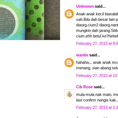
Unknown
said...
Anak-anak kecil biasal
sah.Bila dah besar lain 
diaorg.cium2 diaorg.nan
mungkin dah jarang.Sbb 
cium.ehh betul ke?heheh
February 27, 2013 at 9:
wantie
said...
hahaha... anak anak mcm
menang. sian abang sela
February 27, 2013 at 1
Cik Rose
said...
mula-mula nak main, mem
last confirm nangis kak.
February 27, 2013 at 1: