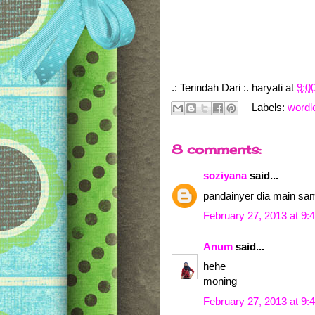
.: Terindah Dari :.
haryati
at
9:0
Labels:
wordl
8 comments:
soziyana
said...
pandainyer dia main sa
February 27, 2013 at 9:
Anum
said...
hehe
moning
February 27, 2013 at 9: