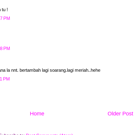
tu !
57 PM
58 PM
na la nnt. bertambah lagi soarang.lagi meriah..hehe
11 PM
Home
Older Post