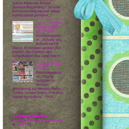
Kurma Makanan Terbaik
Semasa Berpantang?. Khasiat
kurma memang banyak sebab
kurma adalah pemberi...
.: DOA : Pengikat
Kasih Sayang
Suami Isteri :.
Assalamualaiku
m... Actually aku
terbaca kat FB
doa ni, so sebagai amalan dan
ingatan aku n hubby, aku
kongsikanlah doa yang baik ni...
.: Manjaku Baby
Centre :.
Assalamualaiku
m... Petang
semalam, pi
mencari
breastpump kat Manjaku Baby
Centre, Sungai Petani. First time
masuk kat kedai ni... Ya Al...
.:: Citer-CiterKu ::.
►
2015
(6)