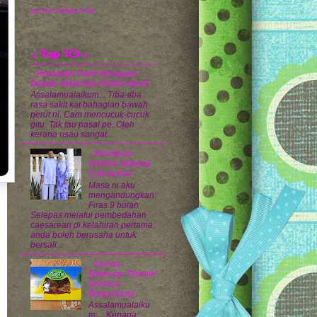
get this widget here
.:: Top 10 ::.
.: Kesakitan Pada Bahagian
Bawah Abdomen Ketika Hamil :.
Assalamualaikum... Tiba-tiba
rasa sakit kat bahagian bawah
perut ni. Cam mencucuk-cucuk
gitu. Tak tau pasal pe. Oleh
kerana risau sangat...
.: Kelahiran
Normal Selepas
Caesarean :.
Masa ni aku
mengandungkan
Firas 9 bulan
Selepas melalui pembedahan
caesarean di kelahiran pertama,
anda boleh berusaha untuk
bersali...
.: Kurma
Makanan Terbaik
Semasa
Berpantang :.
Assalamualaiku
m.... Kenapa