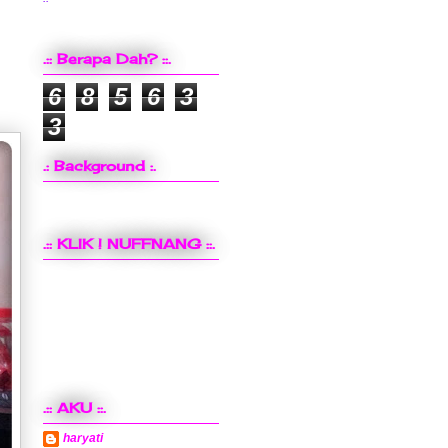
.:: Berapa Dah? ::.
6
8
5
6
3
3
.: Background :.
.:: KLIK ! NUFFNANG ::.
.:: AKU ::.
haryati