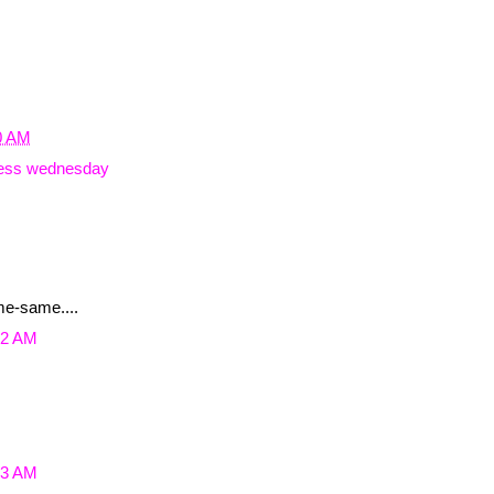
0 AM
ess wednesday
me-same....
42 AM
43 AM