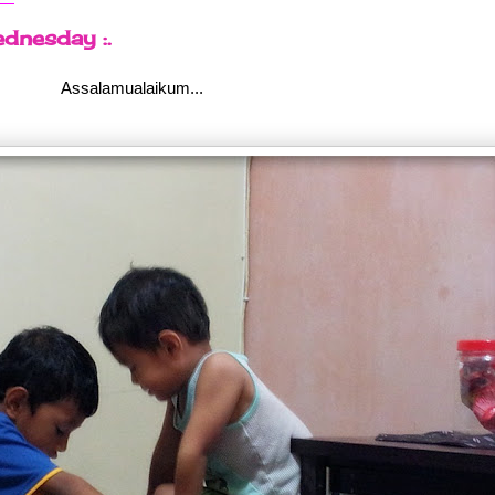
ednesday :.
Assalamualaikum...