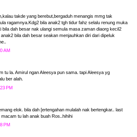
ah,kalau takde yang berebut,bergaduh menangis mmg tak
pula ragamnya.Kdg2 bila anak2 tgh tidur fahz selalu renung muka
ti bila dah besar nak ulangi semula masa zaman diaorg kecil2
anak2 bila dah besar seakan menjauhkan diri dari dipeluk
e..
50 AM
 tu la. Amirul ngan Aleesya pun sama. tapi Aleesya yg
lu ber alah.
2:23 PM
ang elok. bila dah [ertengahan mulalah nak bertengkar.. last
. macam tu lah anak buah Ros..hihihi
38 PM